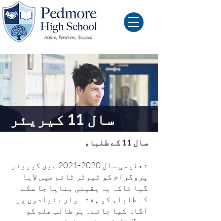
سال 11 کیریئر
سال 11 کے طلباء
تعلیمی سال
2020-2021
میں کیریئر
پروگرام کو ٹیوٹر ٹائم میں لایا
گیا تاکہ یہ یقینی بنایا جا سکے
کہ طلباء کو ہفتہ وار بنیادوں پر
آگاہ کیا جائے۔ ہر طالب علم کو