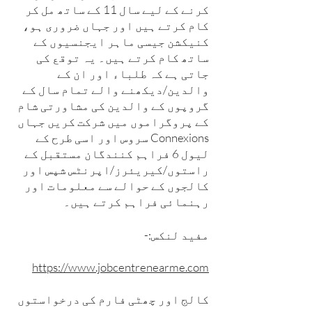
کرنے کے لیے سال 11 کے ساتھ مل کر
کام کرتے ہیں اور جہاں ضروری ہو،
کنیکشن جیسی ماہر ایجنسیوں کے
ساتھ کام کرتے ہیں۔ یہ توقع کی
جاتی ہے کہ طلباء اور ان کے
والدین/دیکھنے والے تمام سال کے
گروپوں کے والدین کی مشاورتی شام
کے پروگراموں میں شرکت کریں جہاں
Connexions سروس اور اسی طرح کے
لیول 6 فراہم کنندگان مستقبل کے
راستوں/کیریئرز/اپرنٹس شپس اور
کالجوں کے حوالے سے معلومات اور
رہنمائی فراہم کرتے ہیں۔
مفید لنکس:-
https://www.jobcentrenearme.com
کالج اور چھٹی فارم کی درخواستوں