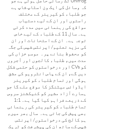
Unifrog تک رسائی حاصل ہوتی ہے جو
کہ وسائل کی ایک ون اسٹاپ شاپ ہے
جو طلباء کو کیریئر کے مختلف
راستوں اور ان کے لیے دستیاب
مواقع کی رہنمائی میں مدد کرتی
ہے۔ سال 11 کے طلباء کے لیے خاص
توجہ ہے۔
ان کے امتحانات اور ان
کی مزید تعلیم/ اپرنٹس شپس کی جگہ
کو محفوظ بنانے پر۔
موسم خزاں کی
مدت میں، طلباء کالجوں اور آجروں
کو CVs اور درخواستوں کو حتمی شکل
دیں گے، ان کے پاس انٹرویو کی مشق
ہوگی اور تمام طلباء کو کیریئر
ایڈوائس میٹنگز کا موقع ملے گا جو
ہمارے آزاد مشیر کو کنیکشنز سروس
کے ذریعے فراہم کیا گیا ہے۔ 1:1
تمام طلباء کو کیریئر کی رہنمائی
بھی پیش کی جاتی ہے۔
سال بھر میں،
ہم کالج کی درخواستوں/ اپرنٹس
شپس کے ساتھ ان کی پیشرفت کو ٹریک