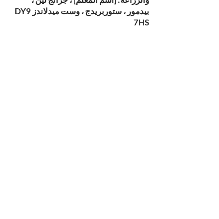
بيدمور ، ستوربريدج ، وست ميدلاندز DY9
7HS
اتصل بالمدرسة
مدرسة بيدمور الثانوية ، جرانج لين ، بيدمور ،
ستوربريدج ، وست ميدلاندز DY9 7HS
هاتف:
01384 686711
البريد الإلكتروني:
info@pedmorehighschool.uk