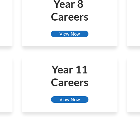
Year 8
Careers
View Now
Year 11
Careers
View Now
اتصل بالمدرسة
مدرسة بيدمور الثانوية ، جرانج لين ، بيدمور ،
ستوربريدج ، وست ميدلاندز DY9 7HS