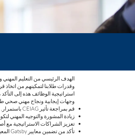
وقدرات طلابنا لتمكينهم من اتخاذ ق
وجهات إيجابية ونجاح مهني صحي طويل الأجل. في ore
قم بمراجعة تأثير CEIAG باستمرار.
زيادة المشورة والتوجيه المهني لتكو
تعزيز الشراكات الاستراتيجية مع أص
تأكد من تضمين معايير Gatsby المعيارية بالكامل في برنامج CEIAG الخاص بنا.