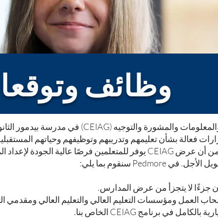
الحياة
وظائف وتوقعات
الهدف الرئيسي من التعليم المهني والمعلومات والمشورة و
رارات فعالة بشأن تعليمهم وتدريبهم وتوظيفهم وحياتهم المستقبلي
استراتيجية الوظائف هذه إلى التأكد من أن عرض CEIAG يوفر للمتعلمين فرصًا 
Pedm سنقوم بما يلي:
ن جزءًا لا يتجزأ من عرض المدارس.
حاب العمل ومؤسسات التعليم العالي والتعليم العالي ومقدمي الت