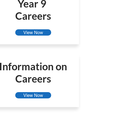
Year 9
Careers
View Now
Information on
Careers
View Now