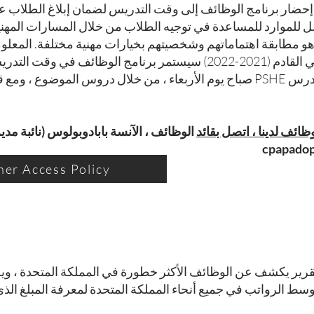
عام الدراسي 2020-2021 ، تم إحضار برنامج الوظائف إلى وقت التدريس لضمان إب
Un وهو متجر شامل للموارد للمساعدة في توجيه الطلاب من خلال المسارات ال
 هو مطابقة اهتماماتهم وشخصيتهم بخيارات مهنية مختلفة. المعل
الممكنة المتاحة مهمة. العام الدراسي القادم (2021-2022) سيستمر برنا
ائف لدينا ، اتصل بقائد
الوظائف ، الآنسة بابادوبولوس (نائبة مد
cpapadop
iner Access Policy
في GoCompare بإعداد تقرير يكشف عن الوظائف الأكثر خطورة في المملكة الم
 متوسط الرواتب في جميع أنحاء المملكة المتحدة لمعرفة المبلغ ال