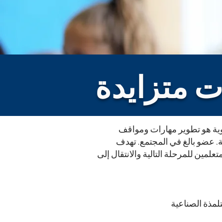
 المدرسية
 متزايدة
التوجيه (CEIAG) في مدرسة بيدمور الثانوية هو تطوير مهارات ومواقف
ة. عضو بالغ في المجتمع. تهدف
عالية الجودة لإعداد المتعلمين للمرحلة التالية والانتقال إلى
لمذة الصناعية