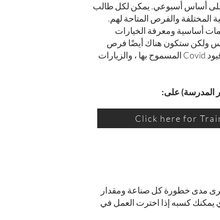
لاغ الطلاب على أساس أسبوعي. يمكن لكل طالب
مهنية المختلفة والفرص المتاحة لهم.
ومات أساسية ومعرفة الخيارات
مج الوظائف في وقت التدريس ولكن ستكون هناك أيضًا فرص
إضافية من خلال المنفصلة الجديدة درس PSHE صباح يوم الأربعاء ، من خلال دروس الموضوع ، ومع قيود Covid المسموح بها ، والزيارات
ير المدرسة) على:
Click here for Tra
تحدة ، ويرى مدى خطورة كل صناعة ومقدار
ذي يمكنك كسبه إذا اخترت العمل في