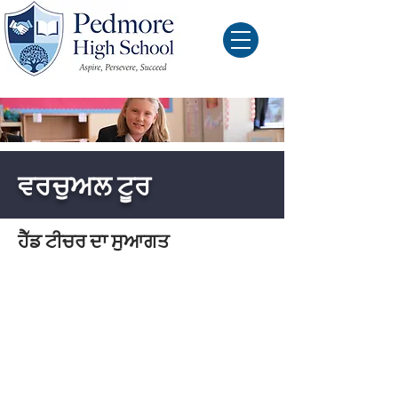
ਵਰਚੁਅਲ ਟੂਰ
ਹੈੱਡ ਟੀਚਰ ਦਾ ਸੁਆਗਤ