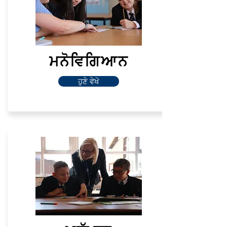
ਮਨੋਵਿਗਿਆਨ
ਹੁਣੇ ਵੇਖੋ