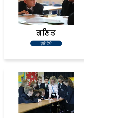
ਗਣਿਤ
ਹੁਣੇ ਵੇਖੋ