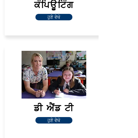
ਕੰਪਿਊਟਿੰਗ
ਹੁਣੇ ਵੇਖੋ
ਡੀ ਐਂਡ ਟੀ
ਹੁਣੇ ਵੇਖੋ