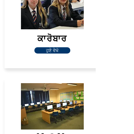
ਕਾਰੋਬਾਰ
ਹੁਣੇ ਵੇਖੋ