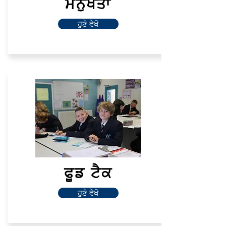
ਮਨੁੱਖਤਾ
ਹੁਣੇ ਵੇਖੋ
ਫੂਡ ਟੈਕ
ਹੁਣੇ ਵੇਖੋ