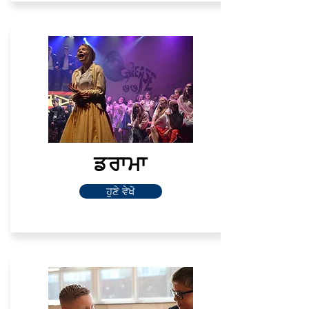
ਡਰਾਮਾ
ਹੁਣੇ ਵੇਖੋ