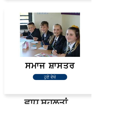
ਸਮਾਜ ਸ਼ਾਸਤਰ
ਹੁਣੇ ਵੇਖੋ
ਵਾਧੂ ਸਹੂਲਤਾਂ
ਥੀਏਟਰ