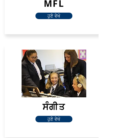
MFL
ਹੁਣੇ ਵੇਖੋ
ਸੰਗੀਤ
ਹੁਣੇ ਵੇਖੋ