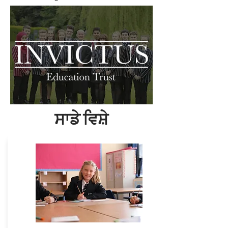
ਸਾਡੇ ਵਿਸ਼ੇ