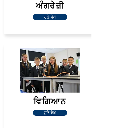
ਅੰਗਰੇਜ਼ੀ
ਹੁਣੇ ਵੇਖੋ
ਵਿਗਿਆਨ
ਹੁਣੇ ਵੇਖੋ