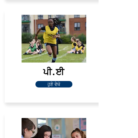
ਪੀ.ਈ
ਹੁਣੇ ਵੇਖੋ