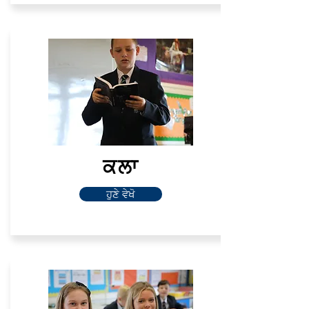
ਕਲਾ
ਹੁਣੇ ਵੇਖੋ