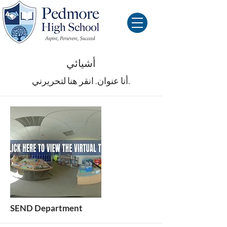
أشيائي
أنا عنوان.​ انقر هنا لتحريرني.
SEND Department