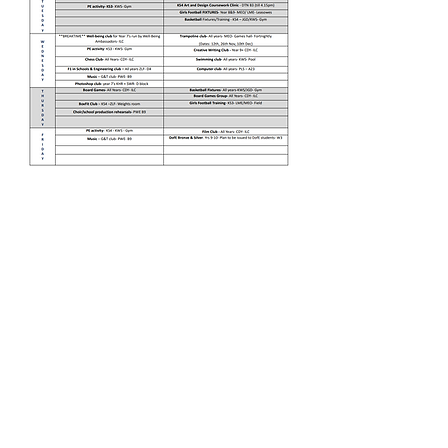
Comuníquese con la escuela
Escuela secundaria Pedmore, Grange
Lane, Pedmore, Stourbridge, West
Midlands DY9 7HS
Tel:
01384 686711
Correo electrónico:
info@pedmorehighschool.uk