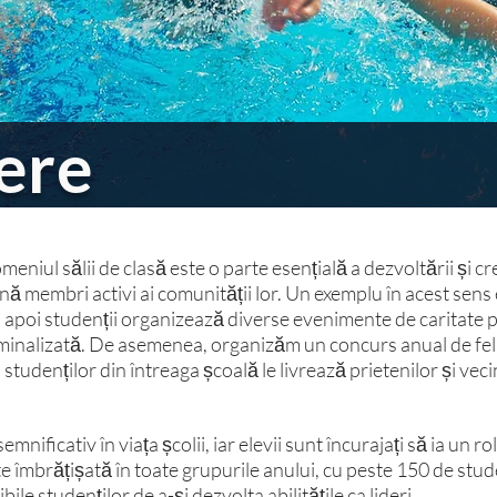
ere
niul sălii de clasă este o parte esențială a dezvoltării și creș
ă membri activi ai comunității lor. Un exemplu în acest sens 
e, apoi studenții organizează diverse evenimente de caritate 
ominalizată. De asemenea, organizăm un concurs anual de fel
i studenților din întreaga școală le livrează prietenilor și vec
nificativ în viața școlii, iar elevii sunt încurajați să ia un ro
e îmbrățișată în toate grupurile anului, cu peste 150 de stude
le studenților de a-și dezvolta abilitățile ca lideri.