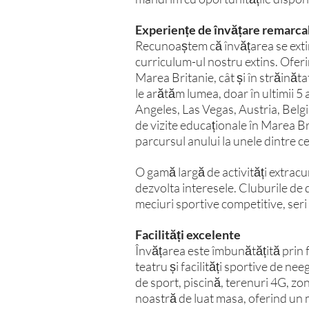
Experiențe de învățare remarca
Recunoaștem că învățarea se extind
curriculum-ul nostru extins. Oferim
Marea Britanie, cât și în străinăta
le arătăm lumea, doar în ultimii 5
Angeles, Las Vegas, Austria, Belgi
de vizite educaționale în Marea B
parcursul anului la unele dintre c
O gamă largă de activități extracur
dezvolta interesele. Cluburile de 
meciuri sportive competitive, seri 
Facilități excelente
Învățarea este îmbunătățită prin f
teatru și facilități sportive de ne
de sport, piscină, terenuri 4G, zo
noastră de luat masa, oferind un m