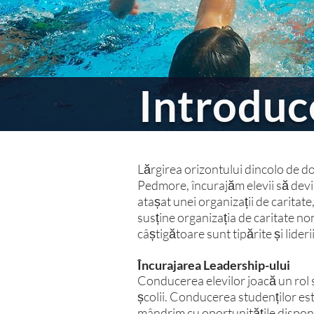
Introduc
Lărgirea orizontului dincolo de dome
Pedmore, încurajăm elevii să devin
atașat unei organizații de caritat
susține organizația de caritate n
câștigătoare sunt tipărite și lideri
Încurajarea Leadership-ului
Conducerea elevilor joacă un rol sem
școlii. Conducerea studenților est
mândrim cu oportunitățile disponibi