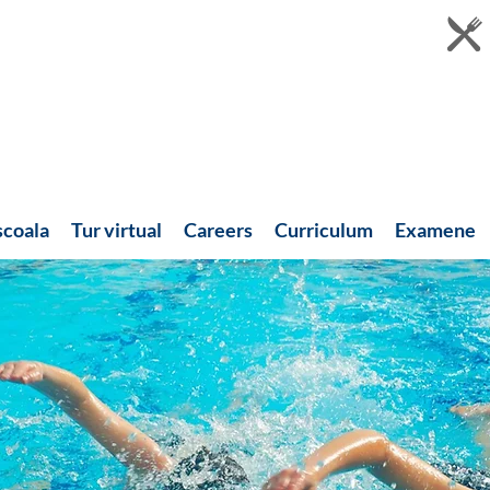
scoala
Tur virtual
Careers
Curriculum
Examene