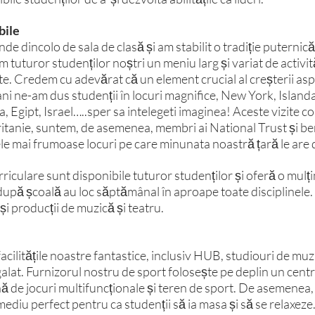
bile
e dincolo de sala de clasă și am stabilit o tradiție puternică
 tuturor studenților noștri un meniu larg și variat de activită
te. Credem cu adevărat că un element crucial al creșterii aspi
 ani ne-am dus studenții în locuri magnifice, New York, Islanda
a, Egipt, Israel…..sper sa intelegeti imaginea! Aceste vizite 
ritanie, suntem, de asemenea, membri ai National Trust și be
ele mai frumoase locuri pe care minunata noastră țară le are d
riculare sunt disponibile tuturor studenților și oferă o mulți
după școală au loc săptămânal în aproape toate disciplinele. 
și producții de muzică și teatru.
acilitățile noastre fantastice, inclusiv HUB, studiouri de muz
egalat. Furnizorul nostru de sport folosește pe deplin un cent
nă de jocuri multifuncționale și teren de sport. De asemenea, 
ediu perfect pentru ca studenții să ia masa și să se relaxeze