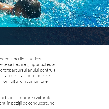
terii tinerilor. La Liceul
este că fiecare grup anual este
pe tot parcursul anului pentru a
icitări de Crăciun, modelele
inilor noștri din comunitate.
l activ în conturarea viitorului
nți în poziții de conducere, ne