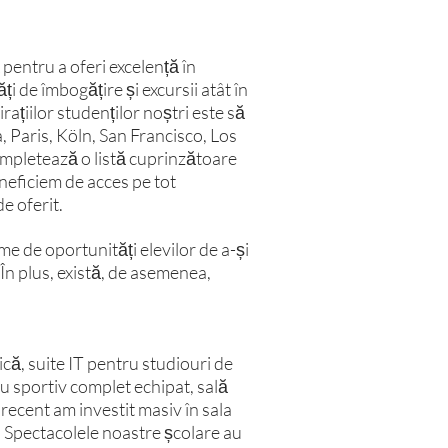
 pentru a oferi excelență în
ți de îmbogățire și excursii atât în
rațiilor studenților noștri este să
, Paris, Köln, San Francisco, Los
completează o listă cuprinzătoare
neficiem de acces pe tot
e oferit.
me de oportunități elevilor de a-și
În plus, există, de asemenea,
ică, suite IT pentru studiouri de
ru sportiv complet echipat, sală
recent am investit masiv în sala
. Spectacolele noastre școlare au