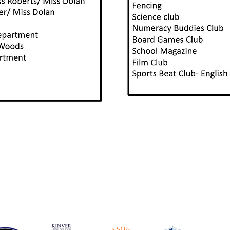
Contactați Școala
Liceul Pedmore, Grange Lane, Pedmore,
Stourbridge, West Midlands DY9 7HS
Tel: 01384 686711
E-mail:
info@pedmorehighschool.uk