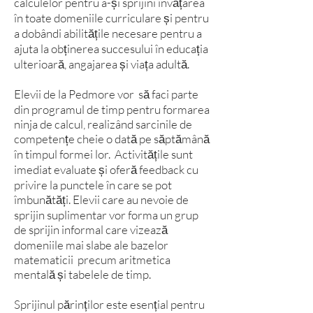
calculelor pentru a-și sprijini învățarea
în toate domeniile curriculare și pentru
a dobândi abilitățile necesare pentru a
ajuta la obținerea succesului în educația
ulterioară, angajarea și viața adultă.
Elevii de la Pedmore vor să faci parte
din programul de timp pentru formarea
ninja de calcul, realizând sarcinile de
competențe cheie o dată pe săptămână
în timpul formei lor. Activitățile sunt
imediat evaluate și oferă feedback cu
privire la punctele în care se pot
îmbunătăți. Elevii care au nevoie de
sprijin suplimentar vor forma un grup
de sprijin informal care vizează
domeniile mai slabe ale bazelor
matematicii precum aritmetica
mentală și tabelele de timp.
Sprijinul părinților este esențial pentru