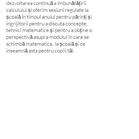
dezvoltarea continuă a îmbunătățirii
calculului și oferim sesiuni regulate la
școală în timpul anului pentru părinți și
îngrijitorii pentru a discuta concepte,
tehnici matematice și pentru a obține o
perspectivă asupra modului în care se
schimbă matematica. la școală și ce
înseamnă asta pentru copiii tăi.
Contactați Școala
Liceul Pedmore, Grange Lane, Pedmore,
Stourbridge, West Midlands DY9 7HS
Tel:
01384 686711
E-mail:
info@pedmorehighschool.uk
©2020 de Invictus Education Trust