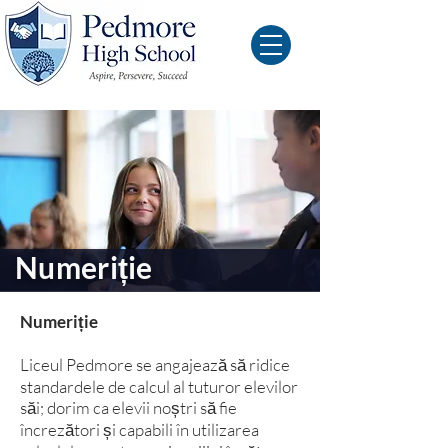
Numeriție
Numeriție
Liceul Pedmore se angajează să ridice
standardele de calcul al tuturor elevilor
săi; dorim ca elevii noștri să fie
încrezători și capabili în utilizarea