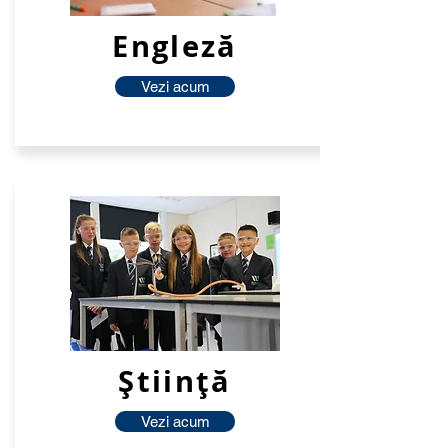
Engleză
Vezi acum
Ştiinţă
Vezi acum