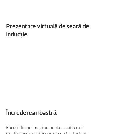
Prezentare virtuală de seară de
inducție
Încrederea noastră
Faceți clic pe imagine pentru a afla mai
multe despre ce înseamnă să fii student