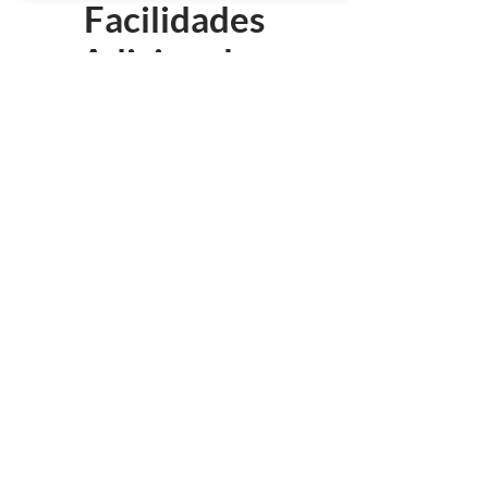
Facilidades
Adicionales
Teatro
Ver ahora
Biblioteca