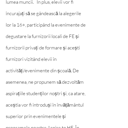
lumea muncii.
În plus, elevii vor fi
încurajați să se gândească la alegerile
lor la 16+, participând la evenimente de
degustare la furnizorii locali de FE și
furnizorii privați de formare și acești
furnizori vizitând elevii în
activități/evenimente din școală. De
asemenea, ne propunem să dezvoltăm
aspirațiile studenților noștri și, ca atare,
aceștia vor fi introduși în învățământul
superior prin evenimentele și
programele noastre Aspire to HE. În