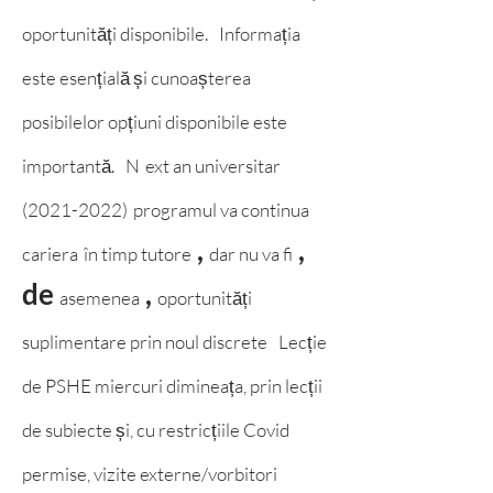
oportunități disponibile.
Informația
este esențială și cunoașterea
posibilelor opțiuni disponibile este
importantă.
N
ext an universitar
(2021-2022)
programul va continua
,
,
cariera
în timp tutore
dar nu va fi
de
,
asemenea
oportunități
suplimentare prin noul discrete
Lecție
de PSHE miercuri dimineața, prin lecții
de subiecte și, cu restricțiile Covid
permise, vizite externe/vorbitori