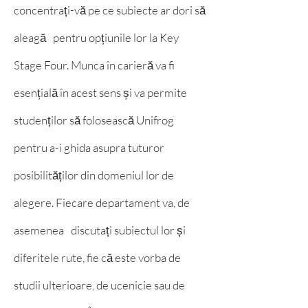
concentrați-vă pe ce subiecte ar dori să
aleagă
pentru opțiunile lor la Key
Stage Four. Munca în carieră va fi
esențială în acest sens și va permite
studenților să folosească Unifrog
pentru a-i ghida asupra tuturor
posibilităților din domeniul lor de
alegere. Fiecare departament va, de
asemenea
discutați subiectul lor și
diferitele rute, fie că este vorba de
studii ulterioare, de ucenicie sau de