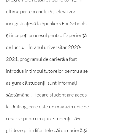
ultima parte a anului 9,
elevii vor
înregistrați-vă la Speakers For Schools
și începeți procesul pentru Experiență
de lucru.
În
anul universitar
2020-
2021
, programul de carieră a fost
introdus în timpul tutorelor pentru a se
asigura că studenții sunt informați
săptămânal. Fiecare student are acces
la Unifrog, care este un magazin unic de
resurse pentru a ajuta studenții să-i
ghideze prin diferitele căi de carieră și