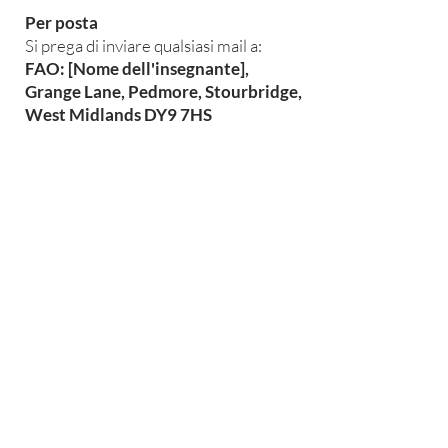
Per posta
Si prega di inviare qualsiasi mail a:
FAO: [Nome dell'insegnante],
Grange Lane, Pedmore, Stourbridge,
West Midlands DY9 7HS
Contatta la Scuola
Pedmore High School, Grange Lane,
Pedmore, Stourbridge, West Midlands
DY9 7HS
Tel:
01384 686711
E-mail:
info@pedmorehighschool.uk