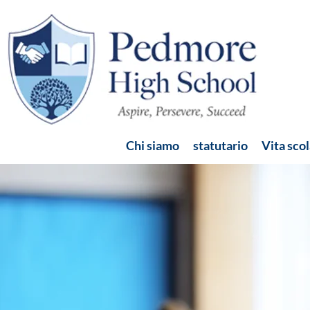
Chi siamo
statutario
Vita scol