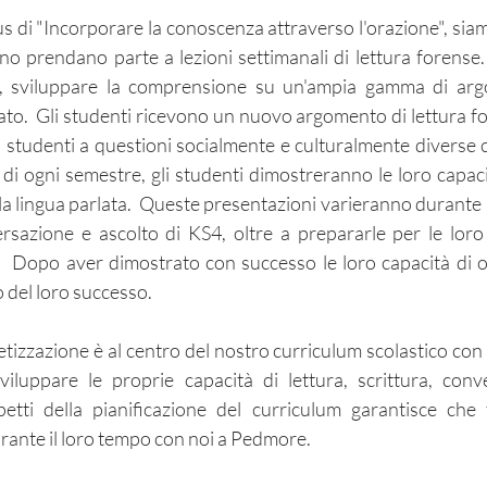
us di "Incorporare la conoscenza attraverso l'orazione", siamo
no prendano parte a lezioni settimanali di lettura forense.
e, sviluppare la comprensione su un'ampia gamma di argom
lato. Gli studenti ricevono un nuovo argomento di lettura fo
i studenti a questioni socialmente e culturalmente diverse c
ne di ogni semestre, gli studenti dimostreranno le loro capa
lla lingua parlata. Queste presentazioni varieranno durante
ersazione e ascolto di KS4, oltre a prepararle per le loro
ra. Dopo aver dimostrato con successo le loro capacità di o
o del loro successo.
tizzazione è al centro del nostro curriculum scolastico con
iluppare le proprie capacità di lettura, scrittura, con
aspetti della pianificazione del curriculum garantisce che
urante il loro tempo con noi a Pedmore.