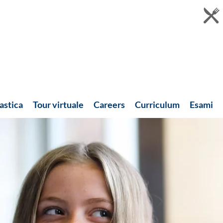
astica
Tour virtuale
Careers
Curriculum
Esami
Notizie recenti