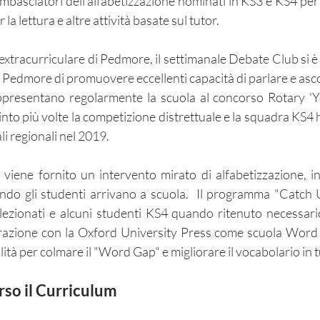
Ambasciatori dell'alfabetizzazione nominati in KS3 e KS4 pe
 la lettura e altre attività basate sul tutor.
xtracurriculare di Pedmore, il settimanale Debate Club si 
 Pedmore di promuovere eccellenti capacità di parlare e asco
ppresentano regolarmente la scuola al concorso Rotary 'Yo
o più volte la competizione distrettuale e la squadra KS4 h
nali regionali nel 2019.
i viene fornito un intervento mirato di alfabetizzazione,
ando gli studenti arrivano a scuola. Il programma "Catch 
lezionati e alcuni studenti KS4 quando ritenuto necessa
razione con la Oxford University Press come scuola Word
alità per colmare il "Word Gap" e migliorare il vocabolario in 
rso il Curriculum