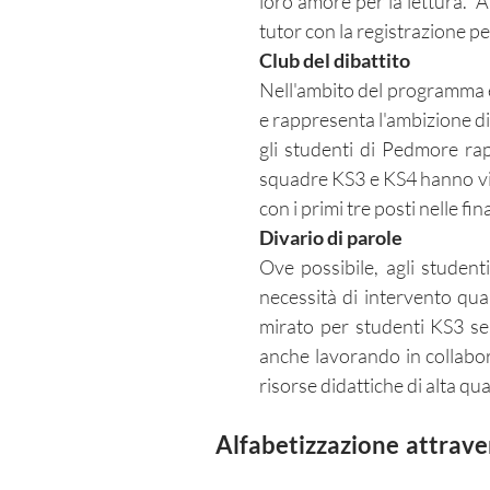
loro amore per la lettura. 
tutor con la registrazione per
Club del dibattito
Nell'ambito del programma e
e rappresenta l'ambizione di
gli studenti di Pedmore ra
squadre KS3 e KS4 hanno vint
con i primi tre posti nelle fi
Divario di parole
Ove possibile, agli student
necessità di intervento qu
mirato per studenti KS3 se
anche lavorando in collabo
risorse didattiche di alta qu
Alfabetizzazione
attrave