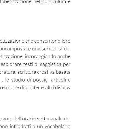
fabetizzazione nel curriculum e
abetizzazione che consentono loro
gono impostate una serie di sfide.
betizzazione, incoraggiando anche
esplorare testi di saggistica per
eratura, scrittura creativa basata
 lo studio di poesie, articoli e
eazione di poster e altri display
grante dell'orario settimanale del
gono introdotti a un vocabolario