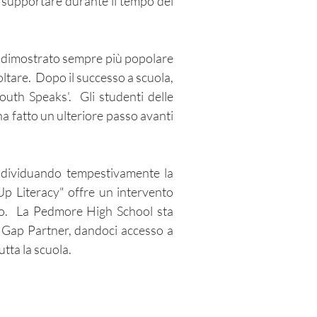
r supportare durante il tempo del
è dimostrato sempre più popolare
ltare. Dopo il successo a scuola,
uth Speaks'. Gli studenti delle
a fatto un ulteriore passo avanti
 individuando tempestivamente la
Up Literacy" offre un intervento
rio. La Pedmore High School sta
 Gap Partner, dandoci accesso a
tutta la scuola.