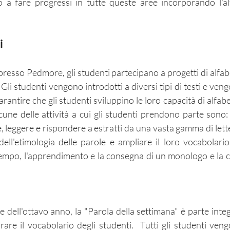
 a fare progressi in tutte queste aree incorporando l'al
i
 presso Pedmore, gli studenti partecipano a progetti di alf
. Gli studenti vengono introdotti a diversi tipi di testi e ven
arantire che gli studenti sviluppino le loro capacità di alfa
lcune delle attività a cui gli studenti prendono parte sono: 
le, leggere e rispondere a estratti da una vasta gamma di lett
l'etimologia delle parole e ampliare il loro vocabolario ,
i tempo, l'apprendimento e la consegna di un monologo e la cr
 e dell'ottavo anno, la "Parola della settimana" è parte inte
rare il vocabolario degli studenti. Tutti gli studenti ven