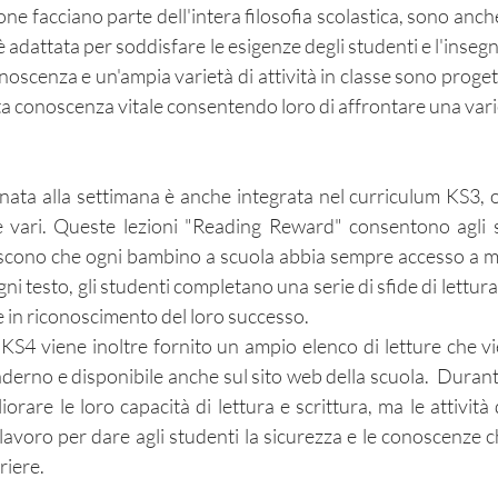
ione facciano parte dell'intera filosofia scolastica, sono anc
è adattata per soddisfare le esigenze degli studenti e l'inse
noscenza e un'ampia varietà di attività in classe sono proget
ta conoscenza vitale consentendo loro di affrontare una varie
nata alla settimana è anche integrata nel curriculum KS3, o
 e vari. Queste lezioni "Reading Reward" consentono agli s
iscono che ogni bambino a scuola abbia sempre accesso a mat
i testo, gli studenti completano una serie di sfide di lettu
e in riconoscimento del loro successo.
 e KS4 viene inoltre fornito un ampio elenco di letture che
derno e disponibile anche sul sito web della scuola. Durante l
iorare le loro capacità di lettura e scrittura, ma le attivi
lavoro per dare agli studenti la sicurezza e le conoscenze c
rriere.