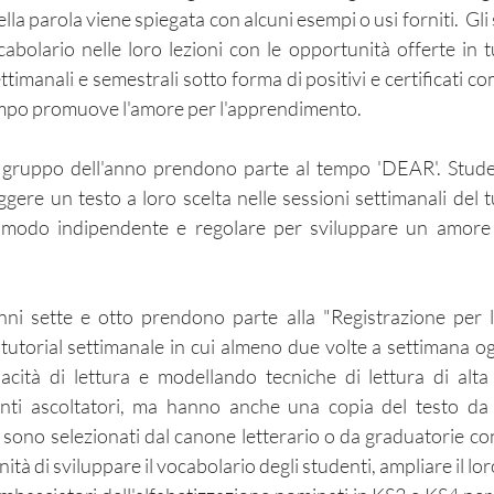
della parola viene spiegata con alcuni esempi o usi forniti. Gl
abolario nelle loro lezioni con le opportunità offerte in t
imanali e semestrali sotto forma di positivi e certificati c
empo promuove l'amore per l'apprendimento.
gni gruppo dell'anno prendono parte al tempo 'DEAR'. Stud
eggere un testo a loro scelta nelle sessioni settimanali del
in modo indipendente e regolare per sviluppare un amore
 anni sette e otto prendono parte alla "Registrazione per
torial settimanale in cui almeno due volte a settimana ogni
cità di lettura e modellando tecniche di lettura di alta 
enti ascoltatori, ma hanno anche una copia del testo da
sono selezionati dal canone letterario o da graduatorie co
unità di sviluppare il vocabolario degli studenti, ampliare il lor