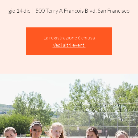
gio 14 dic
  |  
500 Terry A Francois Blvd, San Francisco
La registrazione è chiusa
Vedi altri eventi