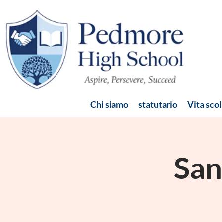
Chi siamo
statutario
Vita scol
San