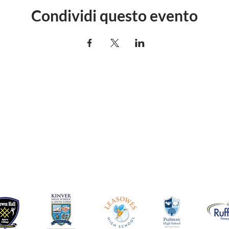
Condividi questo evento
Contatta la Scuola
Pedmore High School, Grange Lane,
Pedmore, Stourbridge, West Midlands
DY9 7HS
Tel: 01384 686711
E-mail:
info@pedmorehighschool.uk